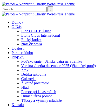
Domov
O Nás
Lions CLUB Žilina
Lions Clubs International
Etický kodex
Naši členovia
Udalosti
Partneri klubu
Projekty
Poďakovanie – Jánska vatra na Straníku
Verejná zbierka december 2025 (Vianočný punč)
Zrak
Detská rakovina
Cukrovka
Životné prostredie
Hlad
Pomoc pri katastrofách
Humanitárna pomoc
Tábory a výmeny mládeže
Kontakt