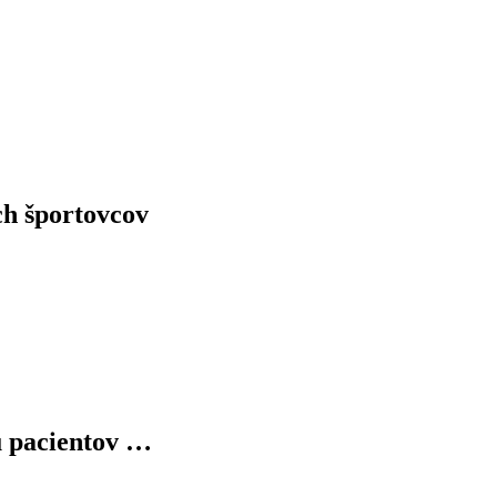
ch športovcov
u pacientov …