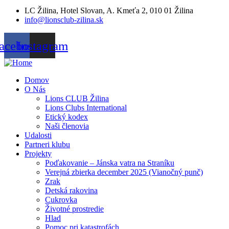
LC Žilina, Hotel Slovan, A. Kmeťa 2, 010 01 Žilina
info@lionsclub-zilina.sk
acebook
Instagram
Domov
O Nás
Lions CLUB Žilina
Lions Clubs International
Etický kodex
Naši členovia
Udalosti
Partneri klubu
Projekty
Poďakovanie – Jánska vatra na Straníku
Verejná zbierka december 2025 (Vianočný punč)
Zrak
Detská rakovina
Cukrovka
Životné prostredie
Hlad
Pomoc pri katastrofách