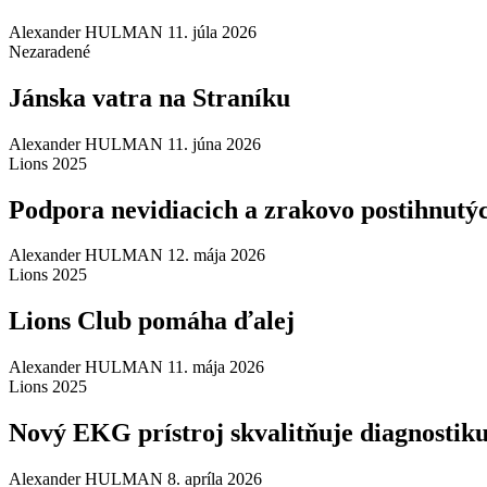
Posted
Alexander HULMAN
11. júla 2026
on
Nezaradené
Jánska vatra na Straníku
Posted
Alexander HULMAN
11. júna 2026
on
Lions 2025
Podpora nevidiacich a zrakovo postihnutý
Posted
Alexander HULMAN
12. mája 2026
on
Lions 2025
Lions Club pomáha ďalej
Posted
Alexander HULMAN
11. mája 2026
on
Lions 2025
Nový EKG prístroj skvalitňuje diagnostik
Posted
Alexander HULMAN
8. apríla 2026