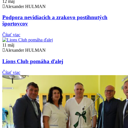
12
máj
Alexander HULMAN
Podpora nevidiacich a zrakovo postihnutých
športovcov
Čítať viac
11
máj
Alexander HULMAN
Lions Club pomáha ďalej
Čítať viac