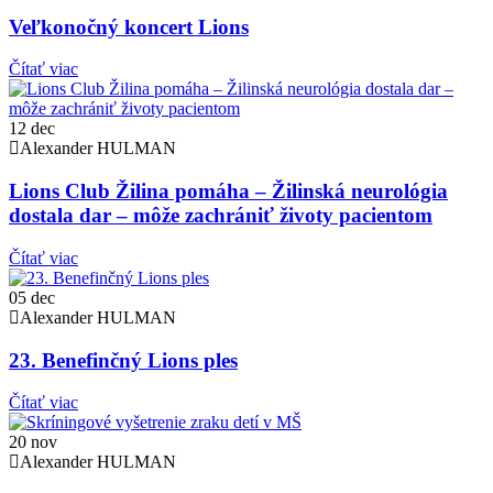
Veľkonočný koncert Lions
Čítať viac
12
dec
Alexander HULMAN
Lions Club Žilina pomáha – Žilinská neurológia
dostala dar – môže zachrániť životy pacientom
Čítať viac
05
dec
Alexander HULMAN
23. Benefinčný Lions ples
Čítať viac
20
nov
Alexander HULMAN