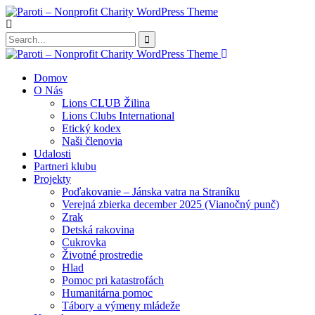
Domov
O Nás
Lions CLUB Žilina
Lions Clubs International
Etický kodex
Naši členovia
Udalosti
Partneri klubu
Projekty
Poďakovanie – Jánska vatra na Straníku
Verejná zbierka december 2025 (Vianočný punč)
Zrak
Detská rakovina
Cukrovka
Životné prostredie
Hlad
Pomoc pri katastrofách
Humanitárna pomoc
Tábory a výmeny mládeže