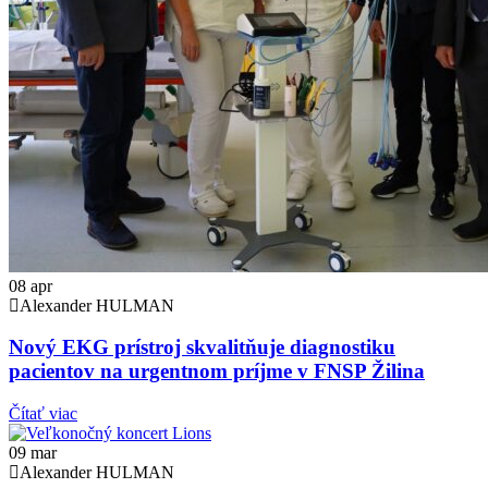
08
apr
Alexander HULMAN
Nový EKG prístroj skvalitňuje diagnostiku
pacientov na urgentnom príjme v FNSP Žilina
Čítať viac
09
mar
Alexander HULMAN