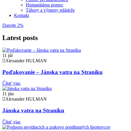
Humanitárna pomoc
Tábory a výmeny mládeže
Kontakt
Darujte 2%
Latest posts
11
júl
Alexander HULMAN
Poďakovanie – Jánska vatra na Straníku
Čítať viac
11
jún
Alexander HULMAN
Jánska vatra na Straníku
Čítať viac