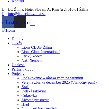
Kontakt
LC Žilina, Hotel Slovan, A. Kmeťa 2, 010 01 Žilina
info@lionsclub-zilina.sk
cebook
Instagram
Domov
O Nás
Lions CLUB Žilina
Lions Clubs International
Etický kodex
Naši členovia
Udalosti
Partneri klubu
Projekty
Poďakovanie – Jánska vatra na Straníku
Verejná zbierka december 2025 (Vianočný punč)
Zrak
Detská rakovina
Cukrovka
Životné prostredie
Hlad
Pomoc pri katastrofách