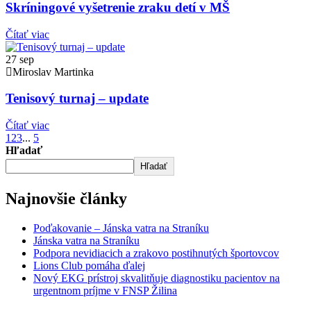
Skríningové vyšetrenie zraku detí v MŠ
Čítať viac
27
sep
Miroslav Martinka
Tenisový turnaj – update
Čítať viac
1
2
3
...
5
Hľadať
Hľadať
Najnovšie články
Poďakovanie – Jánska vatra na Straníku
Jánska vatra na Straníku
Podpora nevidiacich a zrakovo postihnutých športovcov
Lions Club pomáha ďalej
Nový EKG prístroj skvalitňuje diagnostiku pacientov na
urgentnom príjme v FNSP Žilina