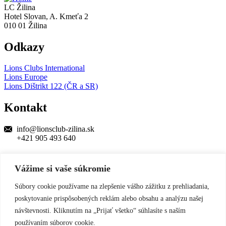
LC Žilina
Hotel Slovan, A. Kmeťa 2
010 01 Žilina
Odkazy
Lions Clubs International
Lions Europe
Lions Dištrikt 122 (ČR a SR)
Kontakt
info@lionsclub-zilina.sk
+421 905 493 640
Darujte 2%
Vážime si vaše súkromie
na skvelé veci
Súbory cookie používame na zlepšenie vášho zážitku z prehliadania,
Rád pomôžem
poskytovanie prispôsobených reklám alebo obsahu a analýzu našej
LIONS CLUB Žilina
© 2026 Všetky práva vyhradené. Vytvoril a
návštevnosti. Kliknutím na „Prijať všetko“ súhlasíte s naším
spravuje
BK Process
používaním súborov cookie.