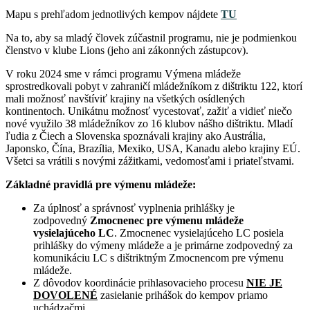
Mapu s prehľadom jednotlivých kempov nájdete
TU
Na to, aby sa mladý človek zúčastnil programu, nie je podmienkou
členstvo v klube Lions (jeho ani zákonných zástupcov).
V roku 2024 sme v rámci programu Výmena mládeže
sprostredkovali pobyt v zahraničí mládežníkom z dištriktu 122, ktorí
mali možnosť navštíviť krajiny na všetkých osídlených
kontinentoch. Unikátnu možnosť vycestovať, zažiť a vidieť niečo
nové využilo 38 mládežníkov zo 16 klubov nášho dištriktu. Mladí
ľudia z Čiech a Slovenska spoznávali krajiny ako Austrália,
Japonsko, Čína, Brazília, Mexiko, USA, Kanadu alebo krajiny EÚ.
Všetci sa vrátili s novými zážitkami, vedomosťami i priateľstvami.
Základné pravidlá pre výmenu mládeže:
Za úplnosť a správnosť vyplnenia prihlášky je
zodpovedný
Zmocnenec pre výmenu mládeže
vysielajúceho LC
. Zmocnenec vysielajúceho LC posiela
prihlášky do výmeny mládeže a je primárne zodpovedný za
komunikáciu LC s dištriktným Zmocnencom pre výmenu
mládeže.
Z dôvodov koordinácie prihlasovacieho procesu
NIE JE
DOVOLENÉ
zasielanie prihášok do kempov priamo
uchádzačmi.