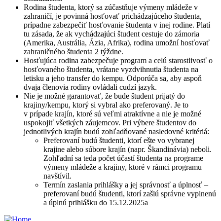
Rodina študenta, ktorý sa zúčastňuje výmeny mládeže v
zahraničí, je povinná hosťovať prichádzajúceho študenta,
prípadne zabezpečiť hosťovanie študenta v inej rodine. Platí
tu zásada, že ak vychádzajúci študent cestuje do zámoria
(Amerika, Austrália, Ázia, Afrika), rodina umožní hosťovať
zahraničného študenta 2 týždne.
Hosťujúca rodina zabezpečuje program a celú starostlivosť o
hosťovaného študenta, vrátane vyzdvihnutia študenta na
letisku a jeho transfer do kempu. Odporúča sa, aby aspoň
dvaja členovia rodiny ovládali cudzí jazyk.
Nie je možné garantovať, že bude študent prijatý do
krajiny/kempu, ktorý si vybral ako preferovaný. Je to
v prípade krajín, ktoré sú veľmi atraktívne a nie je možné
uspokojiť všetkých záujemcov. Pri výbere študentov do
jednotlivých krajín budú zohľadňované nasledovné kritériá:
Preferovaní budú študenti, ktorí ešte vo vybranej
krajine alebo súbore krajín (napr. Škandinávia) neboli.
Zohľadní sa teda počet účastí študenta na programe
výmeny mládeže a krajiny, ktoré v rámci programu
navštívil.
Termín zaslania prihlášky a jej správnosť a úplnosť –
preferovaní budú študenti, ktorí zašlú správne vyplnenú
a úplnú prihlášku do 15.12.2025a