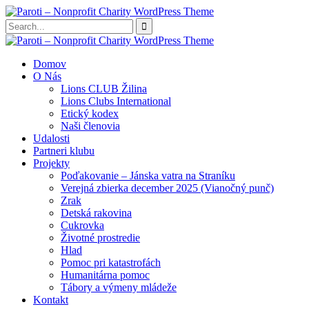
Domov
O Nás
Lions CLUB Žilina
Lions Clubs International
Etický kodex
Naši členovia
Udalosti
Partneri klubu
Projekty
Poďakovanie – Jánska vatra na Straníku
Verejná zbierka december 2025 (Vianočný punč)
Zrak
Detská rakovina
Cukrovka
Životné prostredie
Hlad
Pomoc pri katastrofách
Humanitárna pomoc
Tábory a výmeny mládeže
Kontakt