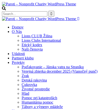
Domov
O Nás
Lions CLUB Žilina
Lions Clubs International
Etický kodex
Naši členovia
Udalosti
Partneri klubu
Projekty
Poďakovanie – Jánska vatra na Straníku
Verejná zbierka december 2025 (Vianočný punč)
Zrak
Detská rakovina
Cukrovka
Životné prostredie
Hlad
Pomoc pri katastrofách
Humanitárna pomoc
Tábory a výmeny mládeže