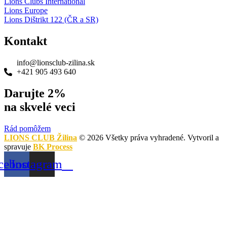
Lions Clubs International
Lions Europe
Lions Dištrikt 122 (ČR a SR)
Kontakt
info@lionsclub-zilina.sk
+421 905 493 640
Darujte 2%
na skvelé veci
Rád pomôžem
LIONS CLUB Žilina
© 2026 Všetky práva vyhradené. Vytvoril a
spravuje
BK Process
cebook
Instagram