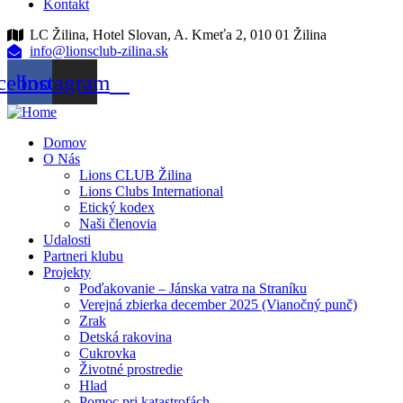
Kontakt
LC Žilina, Hotel Slovan, A. Kmeťa 2, 010 01 Žilina
info@lionsclub-zilina.sk
cebook
Instagram
Domov
O Nás
Lions CLUB Žilina
Lions Clubs International
Etický kodex
Naši členovia
Udalosti
Partneri klubu
Projekty
Poďakovanie – Jánska vatra na Straníku
Verejná zbierka december 2025 (Vianočný punč)
Zrak
Detská rakovina
Cukrovka
Životné prostredie
Hlad
Pomoc pri katastrofách