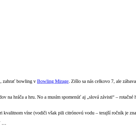
u, zahrať bowling v
Bowling Mirage
. Zišlo sa nás celkovo 7, ale zábav
ov na hráča a hru. No a musím spomenúť aj „slová závisti“ – rotačné 
i kvalitnom víne (vodiči však pili citrónovú vodu – terajší ročník je 
iť …