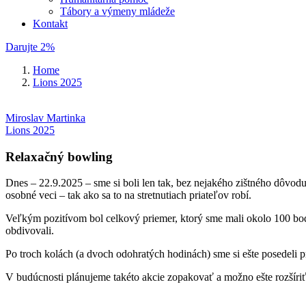
Tábory a výmeny mládeže
Kontakt
Darujte 2%
Home
Lions 2025
Miroslav Martinka
Lions 2025
Relaxačný bowling
Dnes – 22.9.2025 – sme si boli len tak, bez nejakého zištného dôvod
osobné veci – tak ako sa to na stretnutiach priateľov robí.
Veľkým pozitívom bol celkový priemer, ktorý sme mali okolo 100 bod
obdivovali.
Po troch kolách (a dvoch odohratých hodinách) sme si ešte posedeli pr
V budúcnosti plánujeme takéto akcie zopakovať a možno ešte rozšír