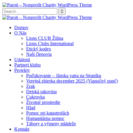
Domov
O Nás
Lions CLUB Žilina
Lions Clubs International
Etický kodex
Naši členovia
Udalosti
Partneri klubu
Projekty
Poďakovanie – Jánska vatra na Straníku
Verejná zbierka december 2025 (Vianočný punč)
Zrak
Detská rakovina
Cukrovka
Životné prostredie
Hlad
Pomoc pri katastrofách
Humanitárna pomoc
Tábory a výmeny mládeže
Kontakt