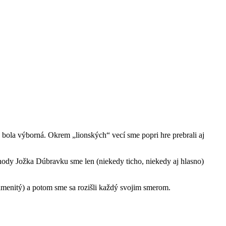
a bola výborná. Okrem „lionských“ vecí sme popri hre prebrali aj
hody Jožka Dúbravku sme len (niekedy ticho, niekedy aj hlasno)
znamenitý) a potom sme sa rozišli každý svojim smerom.