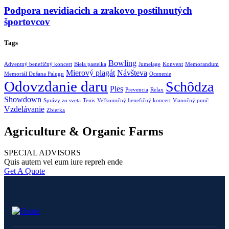
Podpora nevidiacich a zrakovo postihnutých
športovcov
Tags
Bowling
Adventný benefičný koncert
Biela pastelka
Jumelage
Konvent
Memorandum
Mierový plagát
Návšteva
Memoriál Dušana Palugu
Ocenenie
Odovzdanie daru
Schôdza
Ples
Prevencia
Relax
Showdown
Správy zo sveta
Tenis
Veľkonočný benefičný koncert
Vianočný punč
Vzdelávanie
Zbierka
Agriculture & Organic Farms
SPECIAL ADVISORS
Quis autem vel eum iure repreh ende
Get A Quote