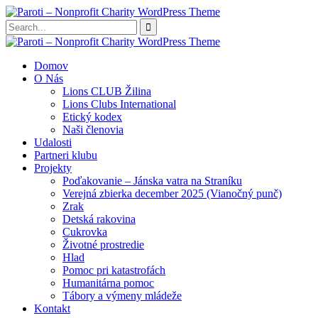
Domov
O Nás
Lions CLUB Žilina
Lions Clubs International
Etický kodex
Naši členovia
Udalosti
Partneri klubu
Projekty
Poďakovanie – Jánska vatra na Straníku
Verejná zbierka december 2025 (Vianočný punč)
Zrak
Detská rakovina
Cukrovka
Životné prostredie
Hlad
Pomoc pri katastrofách
Humanitárna pomoc
Tábory a výmeny mládeže
Kontakt