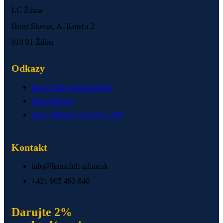
LC Žilina
Hotel Slovan, A. Kmeťa 2
010 01 Žilina
Odkazy
Lions Clubs International
Lions Europe
Lions Dištrikt 122 (ČR a SR)
Kontakt
info@lionsclub-zilina.sk
+421 905 493 640
Darujte 2%