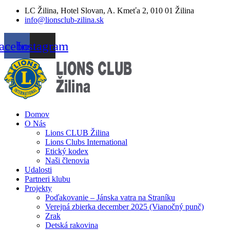
LC Žilina, Hotel Slovan, A. Kmeťa 2, 010 01 Žilina
info@lionsclub-zilina.sk
acebook
Instagram
Domov
O Nás
Lions CLUB Žilina
Lions Clubs International
Etický kodex
Naši členovia
Udalosti
Partneri klubu
Projekty
Poďakovanie – Jánska vatra na Straníku
Verejná zbierka december 2025 (Vianočný punč)
Zrak
Detská rakovina